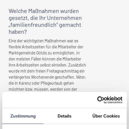
Welche Maßnahmen wurden
gesetzt, die
Ihr Unternehmen
„familienfreundlich” gemacht
haben?
Eine der wichtigsten Maßnahmen war es
flexible Arbeitszeiten für die Mitarbeiter der
Marktgemeinde Götzis zu ermöglichen. In
den meisten Fällen können die Mitarbeiter
ihre Arbeitszeiten selbst einteilen. Zusätzlich
wurde mit dem freien Freitagnachmittag ein
verlängertes Wochenende geschaffen. Väter,
die in Karenz oder Pflegeurlaub gehen
möchten bzw. müssen, werden von der
Marktgemeinde unterstützt.
Welche Vorteile haben sich für
Zustimmung
Details
Über Cookies
Ihr Unternehmen
durch
„Familienfreundlichkeit”