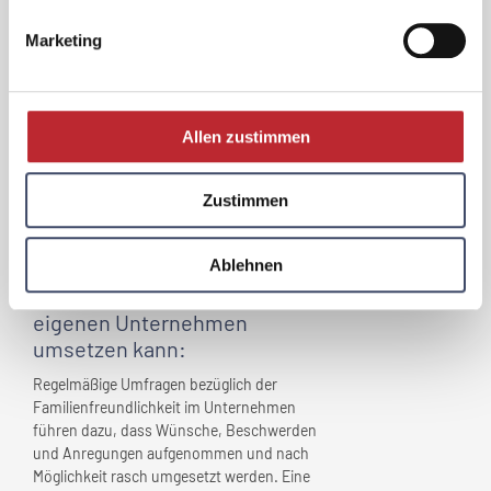
Unternehmen
?
Marketing
Unterstützung von Mitarbeitern bei
Familienangelegenheiten. Arbeitgeber, der
Verständnis für diverse Familiengeschichten
mitbringt. Auch sollte für alle Mitarbeiter
Allen zustimmen
nach Möglichkeit eine Arbeitszeitregelung
vereinbart werden, die sich mit den
jeweiligen Familieninteressen vereinbaren
Zustimmen
lässt. Möglichkeit der Väterkarenz und
Papamonat wird unterstützt.
Ablehnen
Ein Tipp, den man schnell
im
eigenen Unternehmen
umsetzen kann:
Regelmäßige Umfragen bezüglich der
Familienfreundlichkeit im Unternehmen
führen dazu, dass Wünsche, Beschwerden
und Anregungen aufgenommen und nach
Möglichkeit rasch umgesetzt werden. Eine