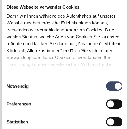
ergeben?
Diese Webseite verwendet Cookies
Durch die Umsetzung familienfreundlicher
Damit wir Ihnen während des Aufenthaltes auf unserer
Maßnahmen in der Marktgemeinde Götzis,
Website das bestmögliche Erlebnis bieten können,
hat sich das Arbeitsklima im
Gemeindebetrieb sehr positiv entwickelt. Die
verwenden wir verschiedene Arten von Cookies. Bitte
Mitarbeiter sind spürbar motiviert und
wählen Sie aus, welche Arten von Cookies Sie zulassen
zufrieden.
möchten und klicken Sie dann auf „Zustimmen“. Mit dem
Klick auf „Allen zustimmen“ erklären Sie sich mit der
Welche Herausforderungen
Verwendung sämtlicher Cookies einverstanden. Ihre
haben sich im Zuge der
Einwilligung können Sie jederzeit mit Wirkung für die
„Familienfreundlichkeit” für
Ihr
Zukunft widerrufen, indem Sie Ihre Einstellungen ändern.
Unternehmen
ergeben?
Mehr zum Thema Cookies finden Sie unter:
Einwilligungsauswahl
https://www.unternehmen-fuer-familien.at/cookie-
Notwendig
Es können nicht alle Wünsche der
policy
Bediensteten umgesetzt werden. Eine
Abwägung mit den Bedürfnissen des
Präferenzen
Gemeindebetriebs ist notwendig.
Was bedeutet
Statistiken
„Familienfreundlichkeit” für
Ihr