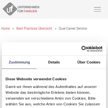
Home
>
Best Practices Übersicht
>
Dual Career Service
Dual Career Service
Zustimmung
Details
Über Cookies
IST Austria (Institute of Science and Technology Austria)
IST Austria bietet den PartnerInnen neuer
Mitarbeiterinnen und Mitarbeiter Informationen für die
Diese Webseite verwendet Cookies
Arbeitssuche. Diese Unterstützung kann bereits
während des Bewerbungsprozesses am IST Austria in
Damit wir Ihnen während des Aufenthaltes auf unserer
Anspruch genommen werden.
Website das bestmögliche Erlebnis bieten können,
verwenden wir verschiedene Arten von Cookies. Bitte
DUAL CAREER SERVICE
wählen Sie aus, welche Arten von Cookies Sie zulassen