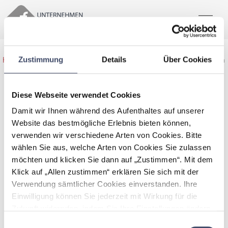
Zustimmung
Details
Über Cookies
Home
>
Best Practices Übersicht
>
Väter für Elternkarenz begeistern
Diese Webseite verwendet Cookies
Damit wir Ihnen während des Aufenthaltes auf unserer
Väter für Elternkarenz begeistern
Website das bestmögliche Erlebnis bieten können,
TRAUNER Verlag + Buchservice GmbH
verwenden wir verschiedene Arten von Cookies. Bitte
wählen Sie aus, welche Arten von Cookies Sie zulassen
Das Ziel ist es jungen Männern ein Bewusstsein zu
schaffen, dass auch sie in Elternkarenz gehen können.
möchten und klicken Sie dann auf „Zustimmen“. Mit dem
Klick auf „Allen zustimmen“ erklären Sie sich mit der
Verwendung sämtlicher Cookies einverstanden. Ihre
Einwilligung können Sie jederzeit mit Wirkung für die
Zukunft widerrufen, indem Sie Ihre Einstellungen ändern.
Mehr zum Thema Cookies finden Sie unter:
Einwilligungsauswahl