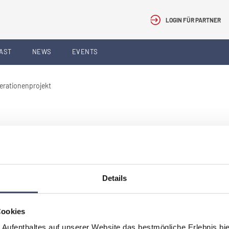
LOGIN FÜR PARTNER
AST
NEWS
EVENTS
erationenprojekt
oft sehr unterschiedlich von jenen der älteren Menschen.
das Verständnis und den Dialog der Generationen untereinander zu
Details
Cookies
 Aufenthaltes auf unserer Website das bestmögliche Erlebnis bi