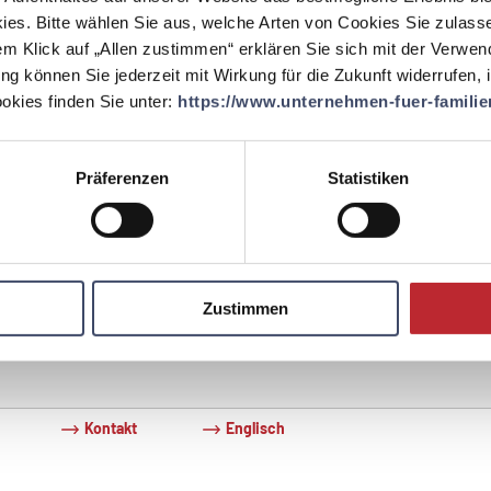
er Praxis umgesetzt wurden? Klicken Sie sich durch unsere zahlreichen Best
ies. Bitte wählen Sie aus, welche Arten von Cookies Sie zulass
emeinden.
em Klick auf „Allen zustimmen“ erklären Sie sich mit der Verwe
ung können Sie jederzeit mit Wirkung für die Zukunft widerrufen,
kies finden Sie unter:
https://www.unternehmen-fuer-familien
Präferenzen
Statistiken
m Motto "Familienfreundliche Gemeinde trifft Wirtschaft" fand ein
rer Shoppingnachmittag statt.
Zustimmen
Kontakt
Englisch