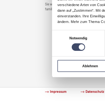
Sie wollen erfahren wie die Maßnahmen in d
verschiedene Arten von Cook
familienfreundlicher Unternehmen und G
dann auf „Zustimmen“. Mit d
einverstanden. Ihre Einwillig
ändern. Mehr zum Thema Coo
Shoppingnachmittag
Einwilligungsauswahl
Notwendig
Unter de
besonde
zum Best Practice Beispiel
Ablehnen
Impressum
Datenschutz