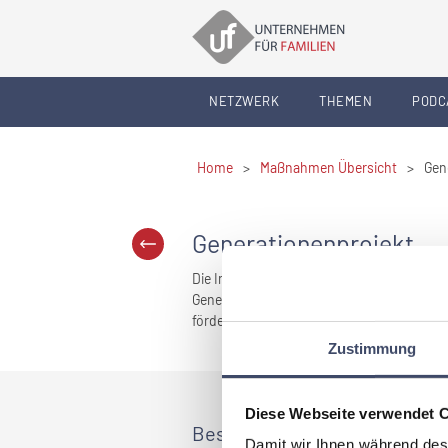
NETZWERK
THEMEN
PODC
Home
>
Maßnahmen Übersicht
>
Gen
Generationenprojekt
Die Interessen von jungen Menschen, sind 
Generationenprojekte sollen dabei helfen 
fördern.
Zustimmung
Diese Webseite verwendet 
Best Practices
Damit wir Ihnen während des