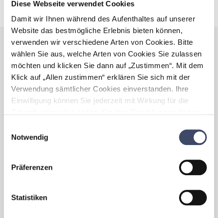
dafür gegeben sein sollten.
Diese Webseite verwendet Cookies
Damit wir Ihnen während des Aufenthaltes auf unserer
Website das bestmögliche Erlebnis bieten können,
verwenden wir verschiedene Arten von Cookies. Bitte
wählen Sie aus, welche Arten von Cookies Sie zulassen
Best Practices
möchten und klicken Sie dann auf „Zustimmen“. Mit dem
Sie wollen erfahren wie die Maßnahmen in der Praxis umgesetzt
Klick auf „Allen zustimmen“ erklären Sie sich mit der
wurden? Klicken Sie sich durch unsere zahlreichen Best Practice
Verwendung sämtlicher Cookies einverstanden. Ihre
Beispiele zertifiziert familienfreundlicher Unternehmen und
Einwilligung können Sie jederzeit mit Wirkung für die
Gemeinden.
Zukunft widerrufen, indem Sie Ihre Einstellungen ändern.
Mehr zum Thema Cookies finden Sie unter:
Einwilligungsauswahl
https://www.unternehmen-fuer-familien.at/cookie-
Notwendig
Eltern
office
policy
Ambitionierte Kinderbetreuung
Präferenzen
mit zweisprachigem Konzept
Statistiken