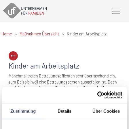
Home
>
Maßnahmen Übersicht
>
Kinder am Arbeitsplatz
Kinder am Arbeitsplatz
Manchmal treten Betreuungspflichten sehr überraschend ein,
zum Beispiel weil eine Betreuungsperson ausgefallen ist. Doch
auch bei besser planbaren Terminen, wie z.B. an schulfreien
Tagen, lässt sich manchmal trotz aller Bemühungen keine
Betreuung organisieren. In solchen Fällen ist es eine große
Erleichterung, wenn man das Kind an den Arbeitsplatz
Zustimmung
Details
Über Cookies
mitnehmen kann, sofern dieser dafür auch geeignet ist. Vorher
sollte betriebsintern abgeklärt werden, ob dies aus
Sicherheitsgründen möglich ist und welche Voraussetzungen