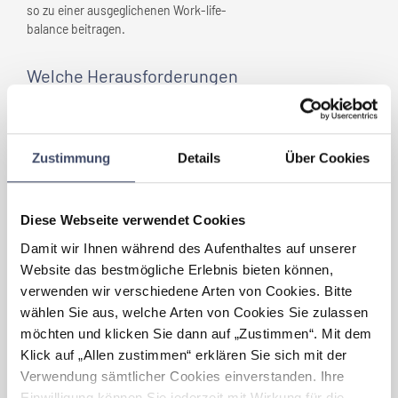
so zu einer ausgeglichenen Work-life-
balance beitragen.
Welche Herausforderungen
haben sich im Zuge der
„Familienfreundlichkeit” für
Ihr
Unternehmen
ergeben?
Zustimmung
Details
Über Cookies
Eine große Herausforderung ist es,
regelmäßig und stetig an der Verbesserung
der Familienfreundlichkeit zu arbeiten und
Diese Webseite verwendet Cookies
die MitarbeiterInnen aktiv in diesen Prozess
einzubeziehen. Ein großes Anliegen ist es
Damit wir Ihnen während des Aufenthaltes auf unserer
uns, dass Alle im Unternehmen die Vorgaben
Website das bestmögliche Erlebnis bieten können,
hinsichtlich Diversity-Management,
verwenden wir verschiedene Arten von Cookies. Bitte
Gleichstellung von Frauen und älteren
wählen Sie aus, welche Arten von Cookies Sie zulassen
MitarbieterInnen auch tatsächlich annehmen
möchten und klicken Sie dann auf „Zustimmen“. Mit dem
und im Alltag leben.
Klick auf „Allen zustimmen“ erklären Sie sich mit der
Verwendung sämtlicher Cookies einverstanden. Ihre
Was bedeutet
Einwilligung können Sie jederzeit mit Wirkung für die