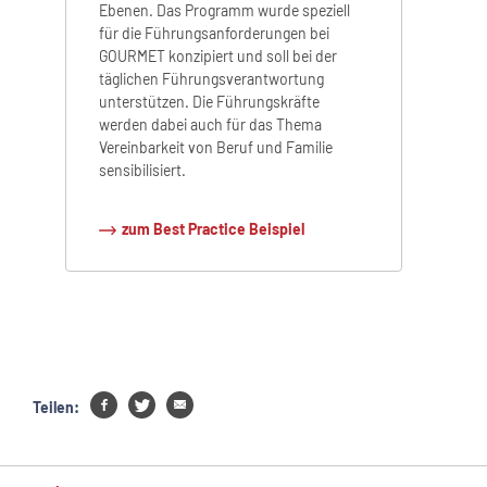
Wenn in
Ebenen. Das Programm wurde speziell
wird, k
für die Führungsanforderungen bei
Speisen
GOURMET konzipiert und soll bei der
Hause 
täglichen Führungsverantwortung
unterstützen. Die Führungskräfte
werden dabei auch für das Thema
zum 
Vereinbarkeit von Beruf und Familie
sensibilisiert.
zum Best Practice Beispiel
Teilen: