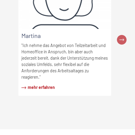
Martina
Michael
"Ich nehme das Angebot von Teilzeitarbeit und
Homeoffice in Anspruch, bin aber auch
"Gerade mit
jederzeit bereit, dank der Unterstützung meines
flexiblen Z
soziales Umfelds, sehr flexibel auf die
etwas Unvo
Anforderungen des Arbeitsaltages zu
reagieren."
mehr e
mehr erfahren