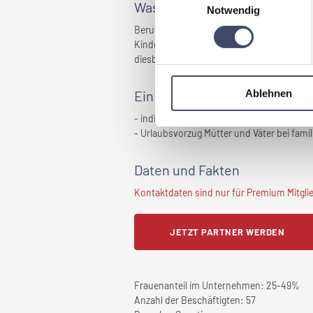
Was bedeutet „Familienfreund
Notwendig
Beruf und Familie dürfen sich nicht auss
Kinder dürfen kein Hindernis für die Beru
diesbezüglich aktiv das Familienumfeld i
Ablehnen
Ein Tipp, den man schnell
im 
- individuelle Zeiteinteilung Mütter und V
- Urlaubsvorzug Mütter und Väter bei fami
Daten und Fakten
Kontaktdaten sind nur für Premium Mitglied
JETZT PARTNER WERDEN
Frauenanteil im Unternehmen:
25-49%
Anzahl der Beschäftigten:
57