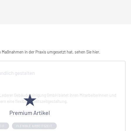
en Maßnahmen in der Praxis umgesetzt hat, sehen Sie hier.
undlich gestalten
★
Lederer Gebäudereinigung GmbH bietet ihren Mitarbeiterinnen und
ern eine flexible Arbeitszeitgestaltung.
Premium Artikel
EIT
FLEXIBLE ARBEITSZEIT