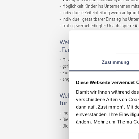
- Möglichkeit Kinder ins Unternehmen mi
- individuelle Zeiteinteilung wenn aufgru
- individuell gestaltbarer Einstieg ins Un
- trotz gewerbebedingter Urlaubssperre 
Welche Vorteile haben sich f
„Familienfreundlichkeit” erg
- Mitarbeiterzufriedenheit
Zustimmung
- geringe Fluktuation
- Zusammenarbeit besser aufgrund der pe
- angenehmes Arbeitsumfeld
Diese Webseite verwendet 
Damit wir Ihnen während des
Welche Herausforderungen hab
verschiedene Arten von Cook
für
Ihr Unternehmen
ergeben
dann auf „Zustimmen“. Mit d
- Individuelle Zeiteinteilungen muss durc
einverstanden. Ihre Einwillig
- Die Einführung von Home Office in der K
ändern. Mehr zum Thema Coo
- Die Entscheidung ein "familienfreundli
Einwilligungsauswahl