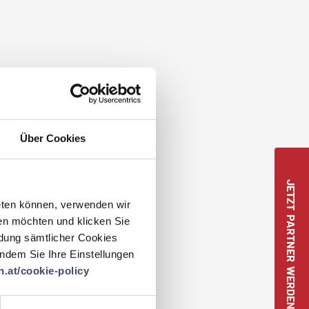
Über Cookies
JETZT PARTNER WERDEN
eten können, verwenden wir
en möchten und klicken Sie
ndung sämtlicher Cookies
 indem Sie Ihre Einstellungen
.at/cookie-policy