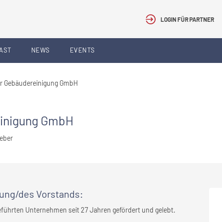
LOGIN FÜR PARTNER
AST
NEWS
EVENTS
r Gebäudereinigung GmbH
einigung GmbH
geber
rung/des Vorstands
:
eführten Unternehmen seit 27 Jahren gefördert und gelebt.