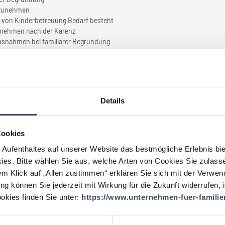
tzunehmen
nd von Kinderbetreuung Bedarf besteht
ternehmen nach der Karenz
Ausnahmen bei familiärer Begründung
ür
Ihr Unternehmen
durch
eben?
Details
rsönlichen Ebene
Cookies
 Aufenthaltes auf unserer Website das bestmögliche Erlebnis bi
en sich im Zuge der „Familienfreundlichkeit”
ies. Bitte wählen Sie aus, welche Arten von Cookies Sie zulass
?
em Klick auf „Allen zustimmen“ erklären Sie sich mit der Verwe
h Vertretungen ausgeglichen werden
ung können Sie jederzeit mit Wirkung für die Zukunft widerrufen,
arenz hat uns vor neue logistische Herausforderungen gestellt
kies finden Sie unter:
https://www.unternehmen-fuer-familien
ches Unternehmen" zu sein muss von allen mitgetragen werden