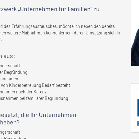
etzwerk „Unternehmen für Familien” zu
nd des Erfahrungsaustausches, möchte ich neben den bereits
en weitere Maßnahmen kennenlernen, deren Umsetzung sich in
.
n
aus:
angerschaft
ärer Begründung
tzunehmen
nd von Kinderbetreuung Bedarf besteht
ternehmen nach der Karenz
Ausnahmen bei familiärer Begründung
setzt, die
Ihr Unternehmen
 haben?
angerschaft
ärer Begründung