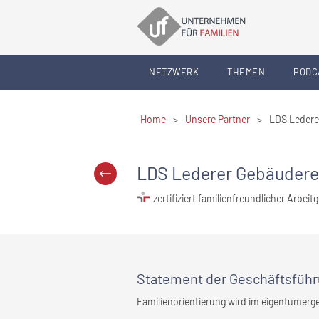
NETZWERK
THEMEN
PODC
Home
>
Unsere Partner
>
LDS Ledere
LDS Lederer Gebäuder
zertifiziert familienfreundlicher Arbeit
Statement
der Geschäftsfüh
Familienorientierung wird im eigentümerg