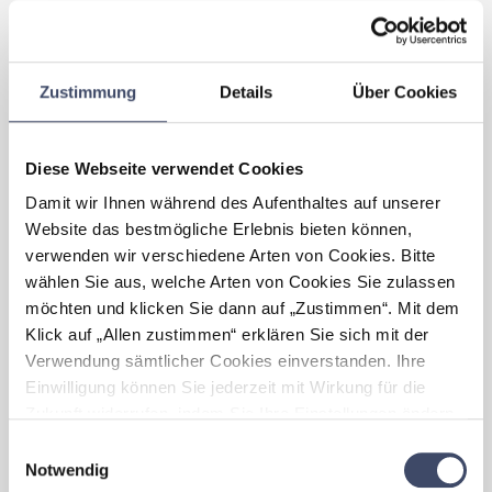
Familienfreundliche Rahmenbedingungen
erhöhen die individuelle Motivation unserer
Mitarbeiterinnen und Mitarbeiter durch
Flexibilität und Unterstützung in
Zustimmung
Details
Über Cookies
herausfordernden Lebensphasen. Zudem
fördern sie die Diversität unserer Teams
durch eine schnellere und reibungslosere
Diese Webseite verwendet Cookies
Rückkehr aus der Karenz und tragen somit
Damit wir Ihnen während des Aufenthaltes auf unserer
sehr zum Unternehmenserfolg bei.
Website das bestmögliche Erlebnis bieten können,
verwenden wir verschiedene Arten von Cookies. Bitte
Welche Herausforderungen
wählen Sie aus, welche Arten von Cookies Sie zulassen
haben sich im Zuge der
möchten und klicken Sie dann auf „Zustimmen“. Mit dem
„Familienfreundlichkeit” für
Ihr
Klick auf „Allen zustimmen“ erklären Sie sich mit der
Unternehmen
ergeben?
Verwendung sämtlicher Cookies einverstanden. Ihre
Flexibilität im Hinblick auf die Arbeitszeit
Einwilligung können Sie jederzeit mit Wirkung für die
birgt, durch geringere/schwankende
Zukunft widerrufen, indem Sie Ihre Einstellungen ändern.
Anwesenheitszeiten und den höheren Anteil
Mehr zum Thema Cookies finden Sie unter:
von Teilzeitbeschäftigten, durchaus
Einwilligungsauswahl
https://www.unternehmen-fuer-familien.at/cookie-
erhöhten Koordinationsaufwand und
Notwendig