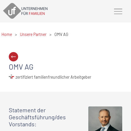
Home
>
Unsere Partner
>
OMV AG
OMV AG
zertifiziert familienfreundlicher Arbeitgeber
Statement
der
Geschäftsführung/des
Vorstands
: