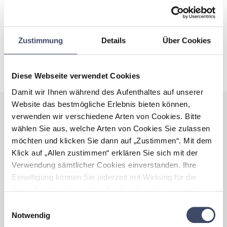
Gestalten Sie einen Pflegeflyer und nutzen Sie hierfür zur
Inspiration die Textbausteine unseres Muster Pflegeflyers.
(siehe Download unten)
Zustimmung
Details
Über Cookies
PFLEGE
Diese Webseite verwendet Cookies
Damit wir Ihnen während des Aufenthaltes auf unserer
Website das bestmögliche Erlebnis bieten können,
verwenden wir verschiedene Arten von Cookies. Bitte
Muster Pflegeflyer
wählen Sie aus, welche Arten von Cookies Sie zulassen
möchten und klicken Sie dann auf „Zustimmen“. Mit dem
Muster Pflegeflyer
(PDF, 231 KB)
Klick auf „Allen zustimmen“ erklären Sie sich mit der
Verwendung sämtlicher Cookies einverstanden. Ihre
Einwilligung können Sie jederzeit mit Wirkung für die
Zukunft widerrufen, indem Sie Ihre Einstellungen ändern.
Mehr zum Thema Cookies finden Sie unter:
Einwilligungsauswahl
https://www.unternehmen-fuer-familien.at/cookie-
Notwendig
policy