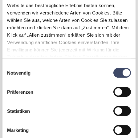
BILDUNGSCAMPUS
KINDERBETREUUNG
Website das bestmögliche Erlebnis bieten können,
verwenden wir verschiedene Arten von Cookies. Bitte
wählen Sie aus, welche Arten von Cookies Sie zulassen
möchten und klicken Sie dann auf „Zustimmen“. Mit dem
Klick auf „Allen zustimmen“ erklären Sie sich mit der
Weiterführende Links / Beiträge
Verwendung sämtlicher Cookies einverstanden. Ihre
Sie wollen mehr über dieses Thema erfahren? Hier finden Sie
Einwilligung können Sie jederzeit mit Wirkung für die
weiterführende Informationen und einschlägige Links.
Zukunft widerrufen, indem Sie Ihre Einstellungen ändern.
Mehr zum Thema Cookies finden Sie unter:
Einwilligungsauswahl
https://www.unternehmen-fuer-familien.at/cookie-
Notwendig
Leitfa
policy
Kinde
Handbuch zur Vereinbarkeit von
Präferenzen
Der Pra
Familie & Beruf für kleinere &
Bundesk
mittlere Unternehmen
Unterne
Das „Handbuch zur Vereinbarkeit von
Statistiken
und Mit
Familie und Beruf für kleine und mittlere
unters
Unternehmen“ ist ein Informations- und
Best Pr
Serviceangebot für Unternehmen, um
Marketing
wie unt
Familienfreundlichkeit als Erfolgsfaktor