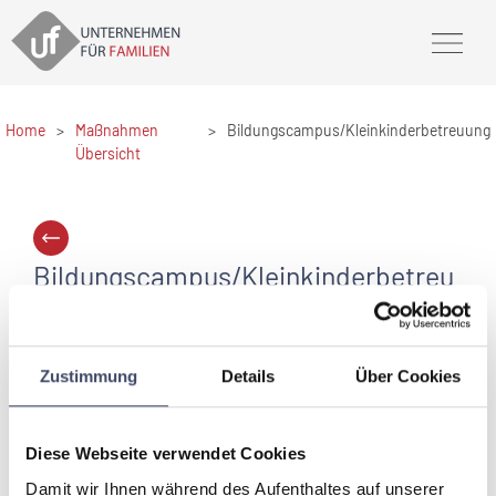
Home
>
Maßnahmen
>
Bildungscampus/Kleinkinderbetreuung
Übersicht
Bildungscampus/Kleinkinderbetreu
ung
Die Vereinbarkeit von Beruf und Familie soll unterstützt werden
und die Betreuung der Klein- und Kindergartenkinder in
Zustimmung
Details
Über Cookies
vertrauter Umgebung gewährleistet werden, damit der
Wiedereinstieg in das Berufsleben speziell für Frauen leichter
organisiert werden kann.
Diese Webseite verwendet Cookies
Damit wir Ihnen während des Aufenthaltes auf unserer