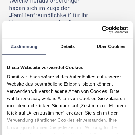
Welche Herausforderungen
haben sich im Zuge der
„Familienfreundlichkeit” für
Ihr
Unternehmen
ergeben?
Am Beginn von neuen Aktivitäten in Bezug
auf Familienfreundlichkeit verlangt die
Planung und Ausarbeitung von Konzepten
Zustimmung
Details
Über Cookies
und Richtlinien – in enger Abstimmung mit
Betriebsrat und Vorstand – natürlich viel
Zeit, denn das Thema ernst zu nehmen
Diese Webseite verwendet Cookies
heißt, viel Zeit und Energie zu investieren.
Widerstände bei diesem Thema konnten wir
Damit wir Ihnen während des Aufenthaltes auf unserer
aber keine verzeichnen.
Website das bestmögliche Erlebnis bieten können,
verwenden wir verschiedene Arten von Cookies. Bitte
Was bedeutet
wählen Sie aus, welche Arten von Cookies Sie zulassen
„Familienfreundlichkeit” für
Ihr
möchten und klicken Sie dann auf „Zustimmen“. Mit dem
Unternehmen
?
Klick auf „Allen zustimmen“ erklären Sie sich mit der
Verwendung sämtlicher Cookies einverstanden. Ihre
Familienfreundlichkeit in der BUWOG Group
Einwilligung können Sie jederzeit mit Wirkung für die
bedeutet, dass unsere Mitarbeiter sich nicht
Zukunft widerrufen, indem Sie Ihre Einstellungen ändern.