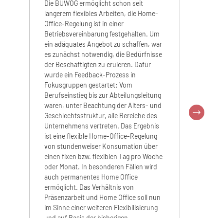
Die BUWOG ermöglicht schon seit
längerem flexibles Arbeiten, die Home-
Office-Regelung ist in einer
Betriebsvereinbarung festgehalten. Um
Umfrag
ein adäquates Angebot zu schaffen, war
es zunächst notwendig, die Bedürfnisse
der Beschäftigten zu eruieren. Dafür
wurde ein Feedback-Prozess in
Fokusgruppen gestartet: Vom
Berufseinstieg bis zur Abteilungsleitung
Vor Beg
waren, unter Beachtung der Alters- und
"berufu
Geschlechtsstruktur, alle Bereiche des
eine Mi
Unternehmens vertreten. Das Ergebnis
Vereinb
ist eine flexible Home-Office-Regelung
Privatl
von stundenweiser Konsumation über
einen fixen bzw. flexiblen Tag pro Woche
oder Monat. In besonderen Fällen wird
BEDA
auch permanentes Home Office
zum 
ermöglicht. Das Verhältnis von
Präsenzarbeit und Home Office soll nun
im Sinne einer weiteren Flexibilisierung
und auf Basis der bisherigen