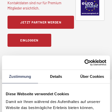
Kontaktdaten sind nur für Premium
Mitglieder ersichtlich.
JETZT PARTNER WERDEN
EINLOGGEN
Frauenanteil im Unternehmen:
<25%
Zustimmung
Details
Über Cookies
Diese Webseite verwendet Cookies
Best Practice Beispiele
Damit wir Ihnen während des Aufenthaltes auf unserer
Wie dieser Partner die familienfreundlichen Maßnahmen in der
Website das bestmögliche Erlebnis bieten können,
Praxis umgesetzt hat, sehen Sie hier.