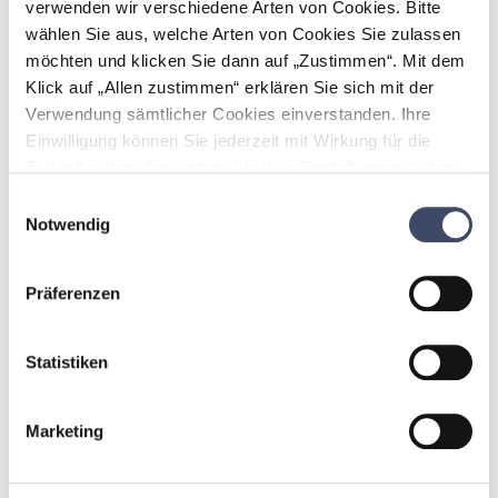
verwenden wir verschiedene Arten von Cookies. Bitte
wählen Sie aus, welche Arten von Cookies Sie zulassen
möchten und klicken Sie dann auf „Zustimmen“. Mit dem
Eigene Firmenwohnungen als
Landing-Area
Klick auf „Allen zustimmen“ erklären Sie sich mit der
Verwendung sämtlicher Cookies einverstanden. Ihre
Einwilligung können Sie jederzeit mit Wirkung für die
Zukunft widerrufen, indem Sie Ihre Einstellungen ändern.
Mehr zum Thema Cookies finden Sie unter:
Einwilligungsauswahl
https://www.unternehmen-fuer-familien.at/cookie-
Notwendig
policy
Präferenzen
Statistiken
Seit Ende 2020 bietet Europlast
Kunststoffbehälterindustrie GmbH für
Marketing
ihre Beschäftigten Firmenwohnungen, in
einem eigens dafür gekauften
Wohnhaus, direkt neben dem