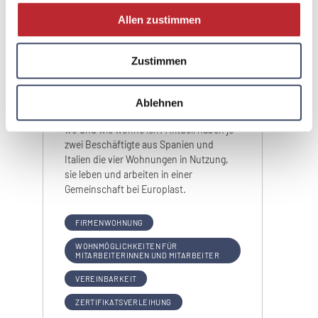
Firmenstandort, an. Sie wollen aufgrund
Allen zustimmen
der lokalen demografischen Entwicklung
Menschen eine Möglichkeit bieten, zu
ihnen zu kommen und sich bei Europlast
Zustimmen
eine Zukunft aufzubauen. Die
Firmenwohnungen dienen als Landing-
Area, damit man sich bei der Ankunft
Ablehnen
nicht mit der Frage beschäftigen muss,
wo und wie wohne ich? Aktuell haben je
zwei Beschäftigte aus Spanien und
Italien die vier Wohnungen in Nutzung,
sie leben und arbeiten in einer
Gemeinschaft bei Europlast.
FIRMENWOHNUNG
WOHNMÖGLICHKEITEN FÜR
MITARBEITERINNEN UND MITARBEITER
VEREINBARKEIT
ZERTIFIKATSVERLEIHUNG