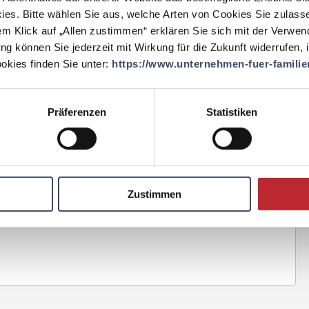
ies. Bitte wählen Sie aus, welche Arten von Cookies Sie zulass
em Klick auf „Allen zustimmen“ erklären Sie sich mit der Verwe
ung können Sie jederzeit mit Wirkung für die Zukunft widerrufen,
er Praxis umgesetzt wurden? Klicken Sie sich durch unsere zahlreichen Best
emeinden.
kies finden Sie unter:
https://www.unternehmen-fuer-familien
Präferenzen
Statistiken
programm für Führungskräfte
★
u Systemhygiene GmbH startete einen Ausbildungsprozess, der in
Zustimmen
menrelevanten Prozesse eingreift und sie verbessert.
Premium Artikel