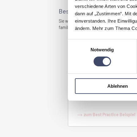
verschiedene Arten von Cook
Best Practices
dann auf „Zustimmen“. Mit d
einverstanden. Ihre Einwillig
Sie wollen erfahren wie die Maßnahmen in d
familienfreundlicher Unternehmen und G
ändern. Mehr zum Thema Coo
Einwilligungsauswahl
Notwendig
Individuelles Ausbildungs
Die holl
Ablehnen
alle fir
zum Best Practice Beispiel