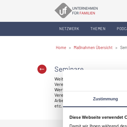
NETZWERK
THEMEN
PODC
Home
>
Maßnahmen Übersicht
>
Sem
Seminare
Weiterbildungsangebote, Sensibilis
Vereinbarkeit unterstreichen die Re
Wertschätzung. Seminare und Weit
Vereinbarkeitsthemen wie Karenz, R
Zustimmung
Arbeitszeit angeboten werden, abe
etc. umfassen.
Diese Webseite verwendet 
Damit wir Ihnen während des