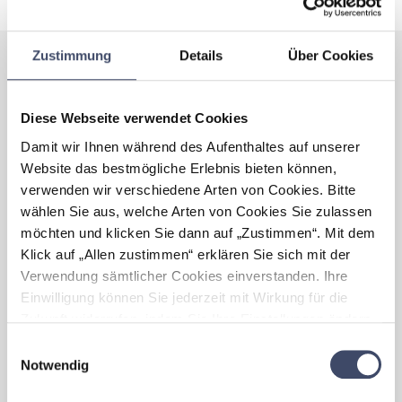
Zustimmung
Details
Über Cookies
Best Practices
Sie wollen erfahren wie die Maßnahmen in der Praxis umgesetzt
Diese Webseite verwendet Cookies
wurden? Klicken Sie sich durch unsere zahlreichen Best Practice
Damit wir Ihnen während des Aufenthaltes auf unserer
Beispiele zertifiziert familienfreundlicher Unternehmen und
Website das bestmögliche Erlebnis bieten können,
Gemeinden.
verwenden wir verschiedene Arten von Cookies. Bitte
wählen Sie aus, welche Arten von Cookies Sie zulassen
möchten und klicken Sie dann auf „Zustimmen“. Mit dem
Klick auf „Allen zustimmen“ erklären Sie sich mit der
Verwendung sämtlicher Cookies einverstanden. Ihre
Einwilligung können Sie jederzeit mit Wirkung für die
Baby Brunch für Mitarbeiter:innen
Zukunft widerrufen, indem Sie Ihre Einstellungen ändern.
in Mutterschutz/Elternkarenz
Mehr zum Thema Cookies finden Sie unter:
Einwilligungsauswahl
Karen
https://www.unternehmen-fuer-familien.at/cookie-
Notwendig
policy