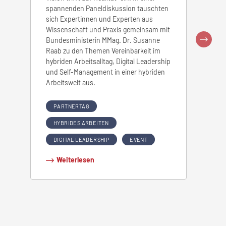
spannenden Paneldiskussion tauschten
Gesunde
sich Expertinnen und Experten aus
Walter,
Wissenschaft und Praxis gemeinsam mit
Unterne
Bundesministerin MMag. Dr. Susanne
Arbeits
Raab zu den Themen Vereinbarkeit im
Worklif
hybriden Arbeitsalltag, Digital Leadership
konnte
und Self-Management in einer hybriden
Arbeitswelt aus.
GESU
MOBI
PARTNERTAG
HYBR
HYBRIDES ARBEITEN
EMPL
DIGITAL LEADERSHIP
EVENT
Wei
Weiterlesen