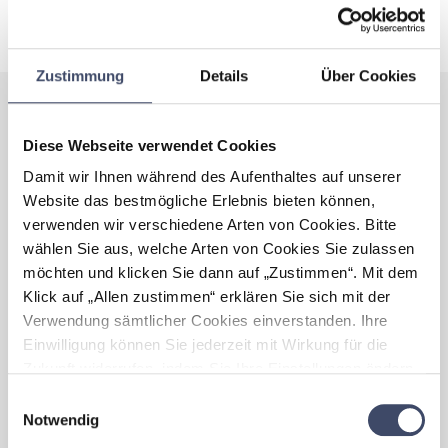
FLEXIBLE ARBEITSZEIT
Zustimmung
Details
Über Cookies
Best Practices
Diese Webseite verwendet Cookies
Sie wollen erfahren wie die Maßnahmen in der Praxis umgesetzt
Damit wir Ihnen während des Aufenthaltes auf unserer
wurden? Klicken Sie sich durch unsere zahlreichen Best Practice
Website das bestmögliche Erlebnis bieten können,
Beispiele zertifiziert familienfreundlicher Unternehmen und
verwenden wir verschiedene Arten von Cookies. Bitte
Gemeinden.
wählen Sie aus, welche Arten von Cookies Sie zulassen
möchten und klicken Sie dann auf „Zustimmen“. Mit dem
Klick auf „Allen zustimmen“ erklären Sie sich mit der
Verwendung sämtlicher Cookies einverstanden. Ihre
Einwilligung können Sie jederzeit mit Wirkung für die
Zukunft widerrufen, indem Sie Ihre Einstellungen ändern.
Mehr zum Thema Cookies finden Sie unter:
Einwilligungsauswahl
https://www.unternehmen-fuer-familien.at/cookie-
Notwendig
Gründung Frauennetzwerk
Flexip
policy
WOMEN4RECA